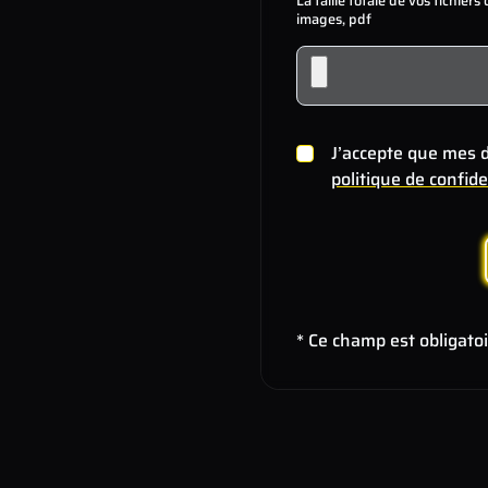
La taille totale de vos fichier
images, pdf
J’accepte que mes d
politique de confide
* Ce champ est obligato