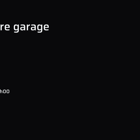
tre garage
+
35, rout
−
9h00