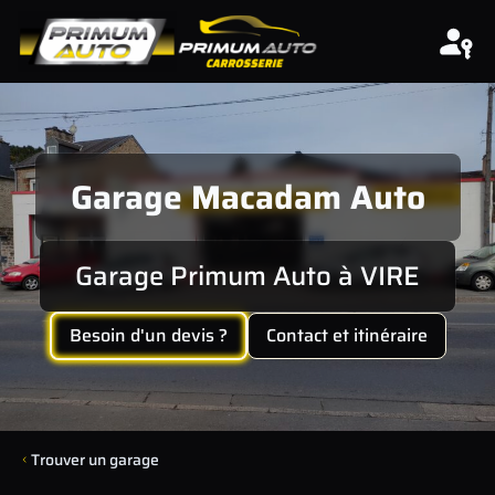
Aller au contenu
Garage Macadam Auto
Garage Primum Auto à VIRE
Besoin d'un devis ?
Contact et itinéraire
Trouver un garage