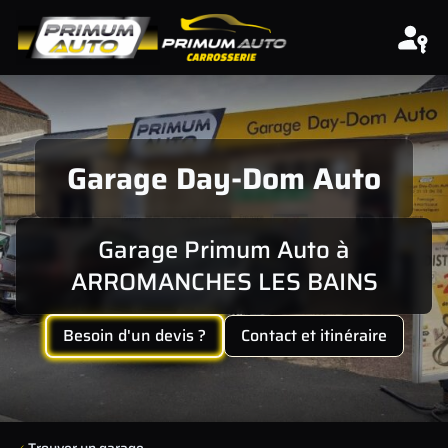
Aller au contenu
Garage Day-Dom Auto
Garage Primum Auto à
ARROMANCHES LES BAINS
Besoin d'un devis ?
Contact et itinéraire
Trouver un garage