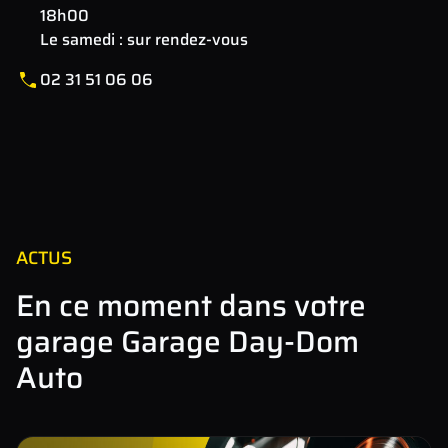
18h00
Le samedi : sur rendez-vous
02 31 51 06 06
Leaflet
| Map data ©
OpenStreetMap
contributors
×
+
13 bd Gilbert Longuet , 14117 ARROMANCHES LES
BAINS, France
−
ACTUS
En ce moment dans votre
garage Garage Day-Dom
Auto