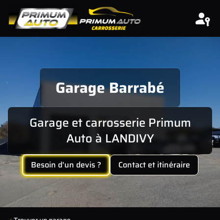
Aller au contenu
Garage Barrabé
Garage et carrosserie Primum
Auto à LANDIVY
Besoin d'un devis ?
Contact et itinéraire
Trouver un garage