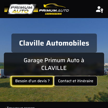
Aller au contenu
Claville Automobiles
Garage Primum Auto à
CLAVILLE
Besoin d'un devis ?
Contact et itinéraire
Trouver un garage