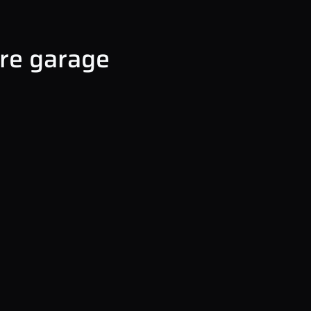
tre garage
+
47, rout
France
−