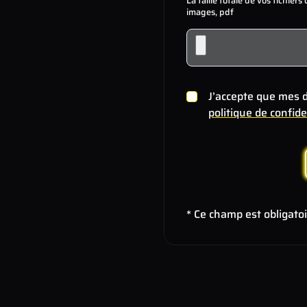
La taille totale de vos fichier
images, pdf
J’accepte que mes d
politique de confide
* Ce champ est obligato